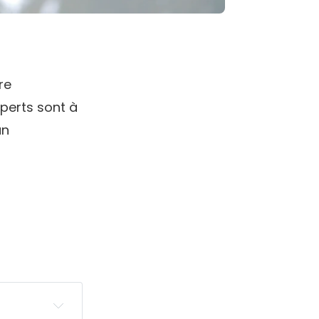
re
perts sont à
un