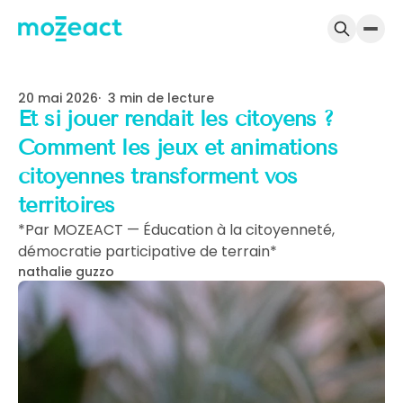
Passer au contenu
20 mai 2026
3 min de lecture
Et si jouer rendait les citoyens ?
Comment les jeux et animations
citoyennes transforment vos
territoires
*Par MOZEACT — Éducation à la citoyenneté,
démocratie participative de terrain*
nathalie guzzo